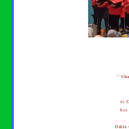
"
Chœ
de
Bon 
Odile