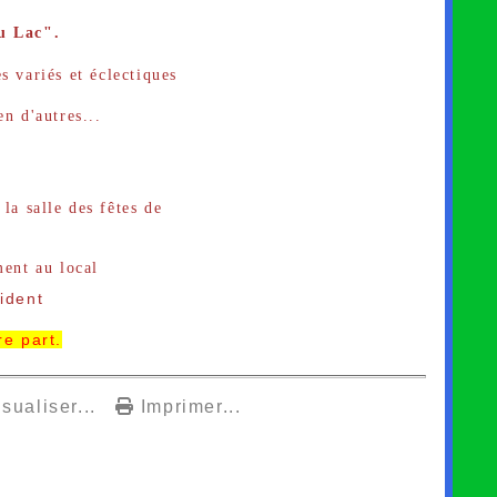
u Lac".
s variés et éclectiques
n d'autres...
 la salle des fêtes de
ment au local
ident
e part.
sualiser...
Imprimer...