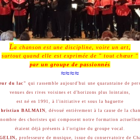
L
a chanson est une discipline, voire un art,
surtout quand elle est exprimée de " tout chœur "
par un groupe de passionnés
≈≈≈≈
ur du lac"
qui rassemble aujourd'hui une quarantaine de per
venues des rives voisines et d'horizons plus lointains,
est né en 1991, à l'initiative et sous la baguette
Christian BALMAIN
, dévoué entièrement à la cause de la cha
nombre des choristes qui composent notre formation actuelle
étaient déjà présents à l'origine du groupe vocal.
 GELIN,
professeure de musique, issue du conservatoire de C