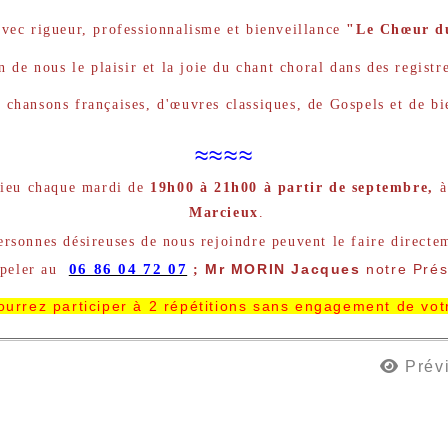
avec rigueur, professionnalisme et bienveillance
"Le Chœur d
n de nous le plaisir et la joie du chant choral dans des registre
e chansons françaises, d'œuvres classiques, de Gospels et de bie
≈≈≈≈
 lieu chaque mardi de
19h00 à 21h00 à partir de septembre,
à
Marcieux
.
ersonnes désireuses de nous rejoindre peuvent le faire directe
06 86 04 72 07
Mr MORIN Jacques
notre Prés
ppeler au
;
urrez participer à 2 répétitions sans engagement de votr
Prévi