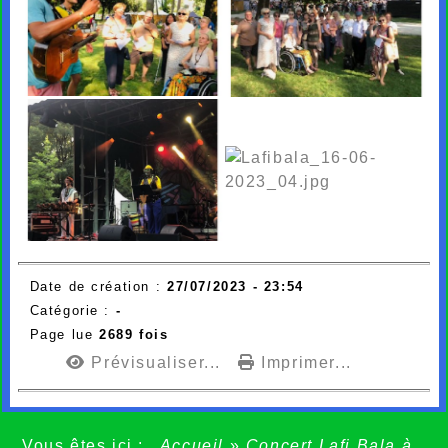
Date de création :
27/07/2023 - 23:54
Catégorie :
-
Page lue
2689 fois
Prévisualiser...
Imprimer...
Vous êtes ici :
Accueil
»
Concert Lafi Bala à